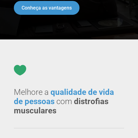
Conheça as vantagens

Melhore a
qualidade de vida
de pessoas
com
distrofias
musculares